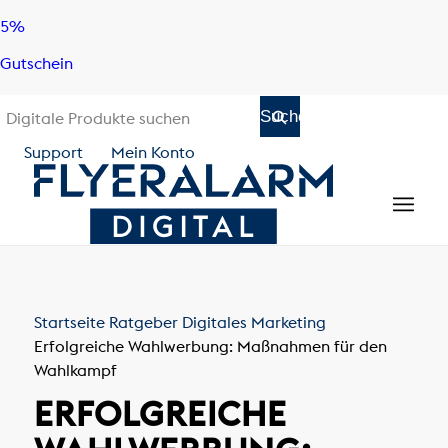
Skip
Skip
5%
to
to
Gutschein
content
navigation
Support
Mein Konto
Startseite
Ratgeber
Digitales Marketing
Erfolgreiche Wahlwerbung: Maßnahmen für den
Wahlkampf
ERFOLGREICHE