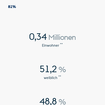
81
%
0,34
Millionen
**
Einwohner
51,2
%
**
weiblich
48,8
%