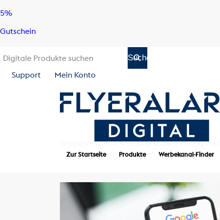
Skip
Skip
5%
to
to
Gutschein
content
navigation
Support
Mein Konto
Startseite
Online Werbung schalten
Google A
Zur Startseite
Produkte
Werbekanal-Finder