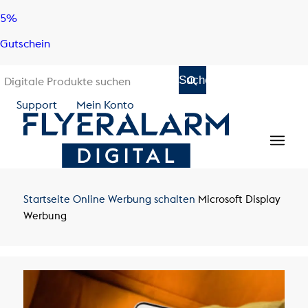
Skip
Skip
5%
to
to
Gutschein
content
navigation
Support
Mein Konto
Startseite
Online Werbung schalten
Microsoft Display
Werbung