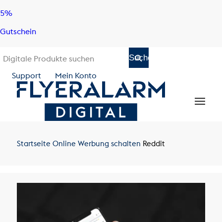
Skip
Skip
5%
to
to
Gutschein
content
navigation
Support
Mein Konto
Startseite
Online Werbung schalten
Reddit