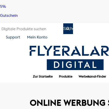
Skip
Skip
5%
to
to
Gutschein
content
navigation
Support
Mein Konto
Zur Startseite
Produkte
Werbekanal-Finder
ONLINE WERBUNG 