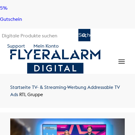
Skip
Skip
5%
to
to
Gutschein
content
navigation
Support
Mein Konto
Startseite
TV- & Streaming-Werbung
Addressable TV
Ads
RTL Gruppe