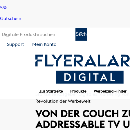
Skip
Skip
5%
to
to
Gutschein
content
navigation
Support
Mein Konto
Zur Startseite
Produkte
Werbekanal-Finder
Startseite
Ratgeber
Digitales Marketing
Von
Revolution der Werbewelt
VON DER COUCH Z
ADDRESSABLE TV U