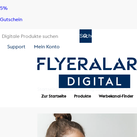
Skip
Skip
5%
to
to
Gutschein
content
navigation
Support
Mein Konto
Startseite
Online Werbung schalten
LOVOO
Zur Startseite
Produkte
Werbekanal-Finder