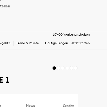
en
tellen
LOVOO Werbung schalten
o geht’s
Preise & Pakete
Häufige Fragen
Jetzt starten
1
2
3
4
5
6
SLIDE 2