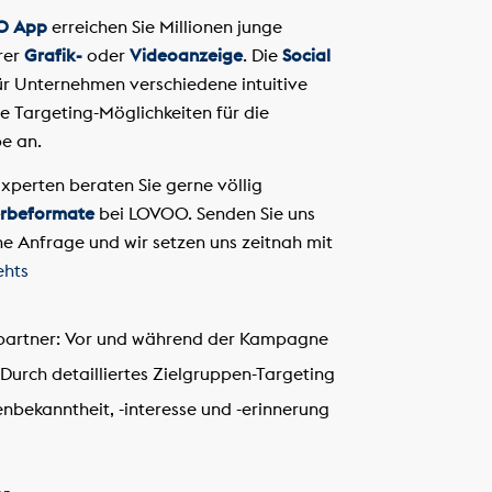
O App
erreichen Sie Millionen junge
rer
Grafik-
oder
Videoanzeige
. Die
Social
ür Unternehmen verschiedene intuitive
Targeting-Möglichkeiten für die
e an.
xperten beraten Sie gerne völlig
rbeformate
bei LOVOO. Senden Sie uns
he Anfrage und wir setzen uns zeitnah mit
ehts
partner:
Vor und während der Kampagne
Durch detailliertes Zielgruppen-Targeting
bekanntheit, -interesse und -erinnerung