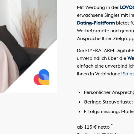
Mit Werbung in der
LOVO
erwachsene Singles mit Ih
Dating-Plattform
bietet f
Werbeformate und genaue 
Ansprache Ihrer Zielgrupp
Die FLYERALARM Digital-E
unverbindlich über die
We
einfach eine unverbindlic
Ihnen in Verbindung!
So g
Persönlicher Ansprech
Geringe Streuverluste:
Erfolgsmessung:
Marken
*
ab 115 € netto