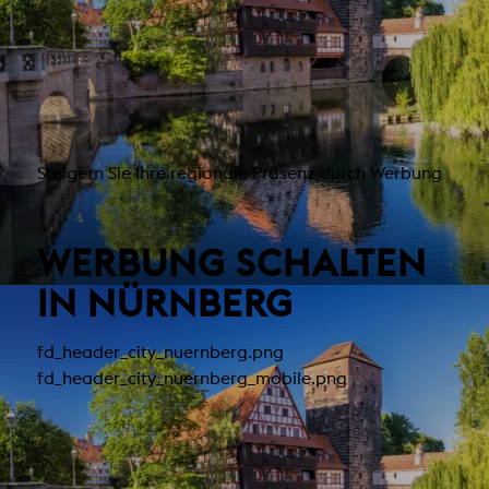
Steigern Sie Ihre regionale Präsenz durch Werbung
WERBUNG SCHALTEN
IN NÜRNBERG
fd_header_city_nuernberg.png
fd_header_city_nuernberg_mobile.png