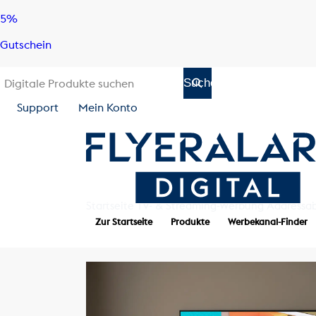
Skip
Skip
5%
to
to
Gutschein
content
navigation
Support
Mein Konto
Startseite
TV- & Streaming-Werbung
Addressab
Zur Startseite
Produkte
Werbekanal-Finder