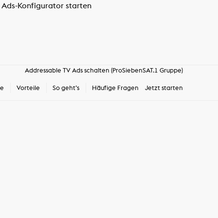
 Ads-Konfigurator starten
Addressable TV Ads schalten (ProSiebenSAT.1 Gruppe)
te
Vorteile
So geht’s
Häufige Fragen
Jetzt starten