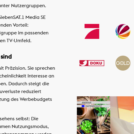
anter Nutzergruppen.
SiebenSAT.1 Media SE
nden Vorteil:
elgruppe im passenden
en TV-Umfeld.
 sind
t Präzision. Sie sprechen
heinlichkeit Interesse an
en. Dadurch steigt die
verluste reduziert
utzung des Werbebudgets
nsehens selbst: Die
ksamen Nutzungsmodus,