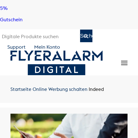
Skip
Skip
5%
to
to
Gutschein
content
navigation
Support
Mein Konto
Startseite
Online Werbung schalten
Indeed