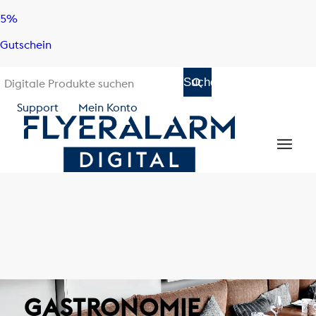
Skip
Skip
5%
to
to
Gutschein
content
navigation
Support
Mein Konto
GASTRONOMIE