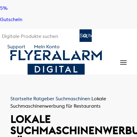
Skip
Skip
5%
to
to
Gutschein
content
navigation
Support
Mein Konto
Startseite
Ratgeber
Suchmaschinen
Lokale
Suchmaschinenwerbung für Restaurants
LOKALE
SUCHMASCHINENWERB