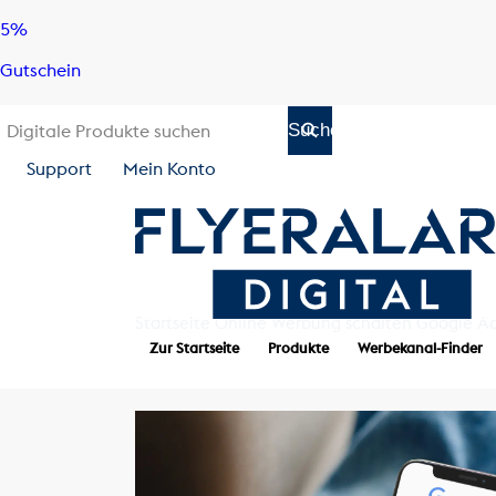
Skip
Skip
5%
to
to
Gutschein
content
navigation
Support
Mein Konto
Startseite
Online Werbung schalten
Google A
Zur Startseite
Produkte
Werbekanal-Finder