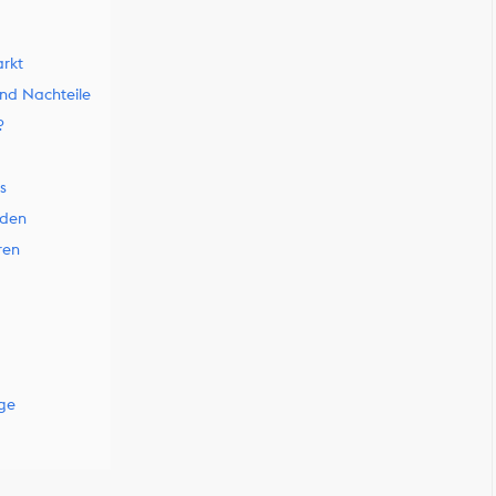
arkt
nd Nachteile
?
s
rden
ren
ige