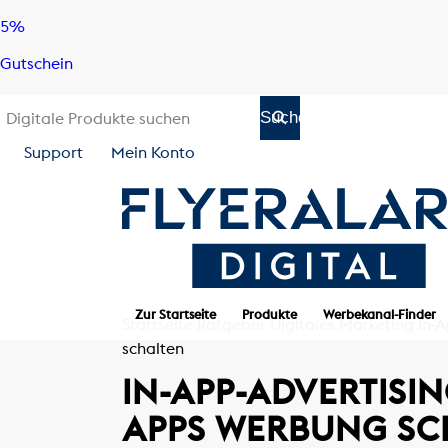
Skip
Skip
5%
to
to
Gutschein
content
navigation
Support
Mein Konto
Zur Startseite
Produkte
Werbekanal-Finder
Startseite
Ratgeber
Digitales Marketing
In-
schalten
IN-APP-ADVERTISIN
APPS WERBUNG SC