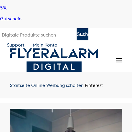
Skip
Skip
5%
to
to
Gutschein
content
navigation
Support
Mein Konto
Startseite
Online Werbung schalten
Pinterest