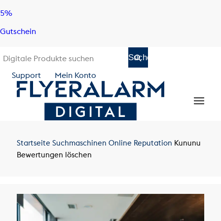
Skip
Skip
5%
to
to
Gutschein
content
navigation
Support
Mein Konto
Startseite
Suchmaschinen
Online Reputation
Kununu
Bewertungen löschen