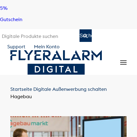
Skip
Skip
5%
to
to
Gutschein
content
navigation
Support
Mein Konto
Startseite
Digitale Außenwerbung schalten
Hagebau