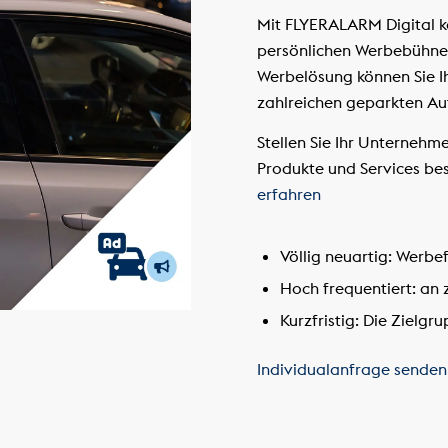
Mit FLYERALARM Digital kö
persönlichen Werbebühne
Werbelösung können Sie I
zahlreichen geparkten Au
Stellen Sie Ihr Unternehm
Produkte und Services be
erfahren
Völlig neuartig:
Werbefl
Hoch frequentiert:
an z
Kurzfristig:
Die Zielgru
Individualanfrage sende