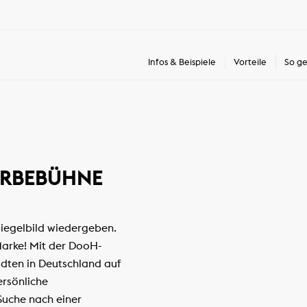
Infos & Beispiele
Vorteile
So ge
ERBEBÜHNE
piegelbild wiedergeben.
 Marke! Mit der DooH-
dten in Deutschland auf
ersönliche
Suche nach einer