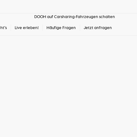
DOOH auf Carsharing-Fahrzeugen schalten
ht’s
Live erleben!
Häufige Fragen
Jetzt anfragen