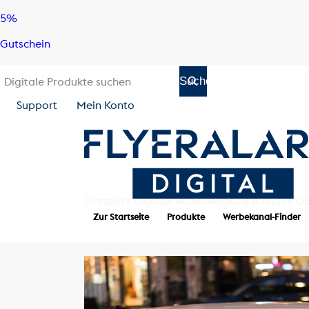
Skip
Skip
5%
to
to
Gutschein
content
navigation
Support
Mein Konto
Startseite
Digitale Außenwerbung schalten
Ca
Zur Startseite
Produkte
Werbekanal-Finder