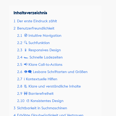
Inhaltsverzeichnis
1
Der erste Eindruck zählt
2
Benutzerfreundlichkeit
2.1
🧭 Intuitive Navigation
2.2
🔍 Suchfunktion
2.3
📱 Responsives Design
2.4
🏎️ Schnelle Ladezeiten
2.5
📢 Klare Call-to-Actions
2.6
👁️‍🗨️ Lesbare Schriftarten und Größen
2.7
ℹ️ Kontextuelle Hilfen
2.8
📃 Klare und verständliche Inhalte
2.9
🚧 Barrierefreiheit
2.10
🎨 Konsistentes Design
3
Sichtbarkeit in Suchmaschinen
4
Erhöhte Glaubwürdigkeit und Vertrauen