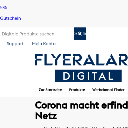
Skip
Skip
5%
to
to
Gutschein
content
navigation
Support
Mein Konto
Zur Startseite
Produkte
Werbekanal-Finder
Startseite
Ratgeber
Digitales Marketing
Coro
Corona macht erfinde
Netz