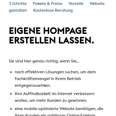
3 Schritte
Pakete & Preise
Vorteile
Website
Skip
Skip
gestalten
Kostenlose Beratung
to
to
content
navigation
EIGENE HOMPAGE
ERSTELLEN LASSEN.
Sie sind hier genau richtig, wenn Sie…
nach effektiven Lösungen suchen, um dem
Fachkräftemangel
in ihrem Betrieb
entgegenzuwirken.
Ihre
Auffindbarkeit
im Internet verbessern
wollen, um mehr Kunden zu gewinnen.
eine
mobile-optimierte Website
benötigen, die
Ihren Kunden ein nahtloses Online-Erlebnis