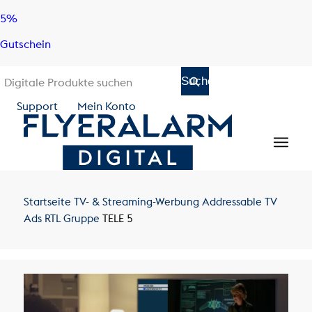
Skip
Skip
5%
to
to
Gutschein
content
navigation
Support
Mein Konto
Startseite
TV- & Streaming-Werbung
Addressable TV
Ads
RTL Gruppe
TELE 5