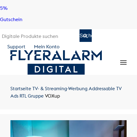
Skip
Skip
5%
to
to
Gutschein
content
navigation
Support
Mein Konto
Startseite
TV- & Streaming-Werbung
Addressable TV
Ads
RTL Gruppe
VOXup