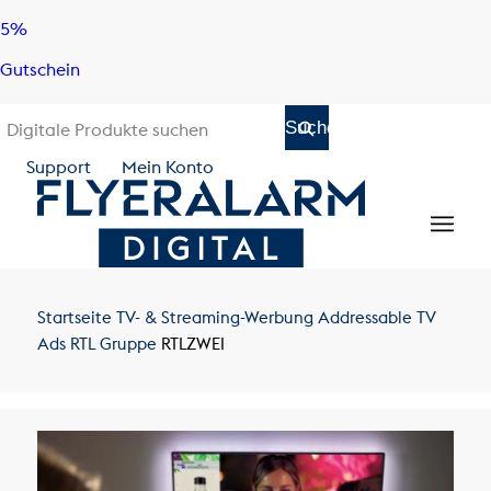
Skip
Skip
5%
to
to
Gutschein
content
navigation
Support
Mein Konto
Startseite
TV- & Streaming-Werbung
Addressable TV
Ads
RTL Gruppe
RTLZWEI