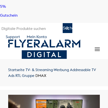
Skip
Skip
5%
to
to
Gutschein
content
navigation
Support
Mein Konto
Startseite
TV- & Streaming-Werbung
Addressable TV
Ads
RTL Gruppe
DMAX