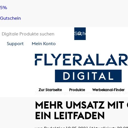
Skip
Skip
5%
to
to
Gutschein
content
navigation
Support
Mein Konto
Zur Startseite
Produkte
Werbekanal-Finder
Startseite
Ratgeber
Suchmaschinen
Mehr Um
MEHR UMSATZ MIT
EIN LEITFADEN