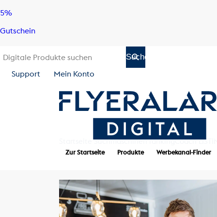
Skip
Skip
5%
to
to
Gutschein
content
navigation
Support
Mein Konto
Startseite
Suchmaschinen
rankingCoach LIST
Zur Startseite
Produkte
Werbekanal-Finder