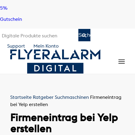
Skip
Skip
5%
to
to
Gutschein
content
navigation
Support
Mein Konto
Startseite
Ratgeber
Suchmaschinen
Firmeneintrag
bei Yelp erstellen
Firmeneintrag bei Yelp
erstellen