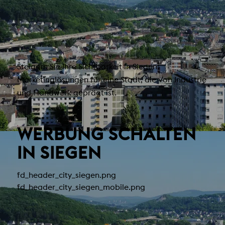
Steigern Sie Ihre Sichtbarkeit in Siegen:
Marketinglösungen für eine Stadt, die von Industrie
und Handwerk geprägt ist.
WERBUNG SCHALTEN
IN SIEGEN
fd_header_city_siegen.png
fd_header_city_siegen_mobile.png