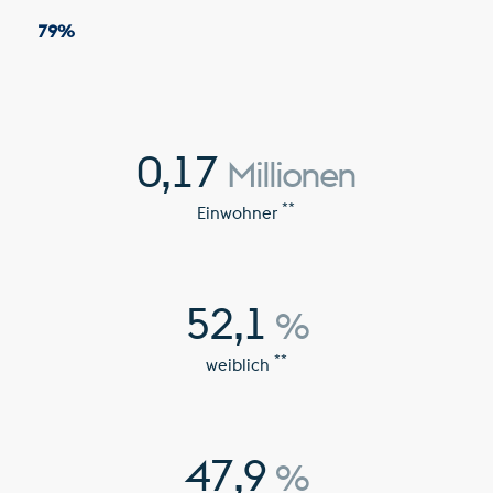
79
%
0,17
Millionen
**
Einwohner
52,1
%
**
weiblich
47,9
%