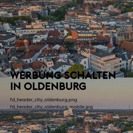
Steigern Sie Ihre Werbewirkung in Oldenburg:
Strategien für Ihren Geschäftserfolg.
WERBUNG SCHALTEN
IN OLDENBURG
fd_header_city_oldenburg.png
fd_header_city_oldenburg_mobile.jpg