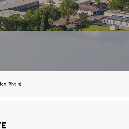
en (Rhein)
TE