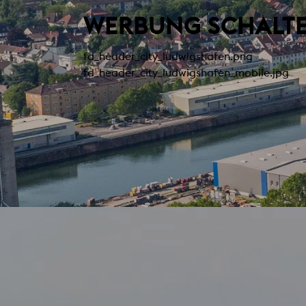
WERBUNG SCHALTEN
fd_header_city_ludwigshafen.png
fd_header_city_ludwigshafen_mobile.jpg