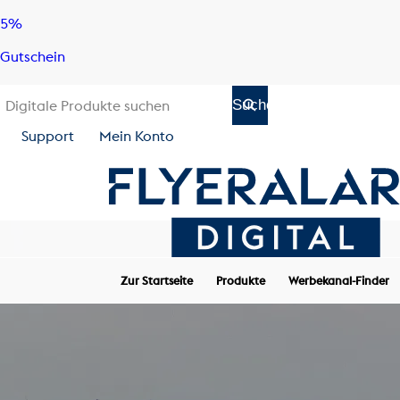
Skip
Skip
5%
to
to
Gutschein
content
navigation
Support
Mein Konto
Zur Startseite
Produkte
Werbekanal-Finder