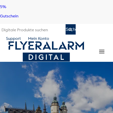
Skip
Skip
5%
to
to
Gutschein
content
navigation
Support
Mein Konto