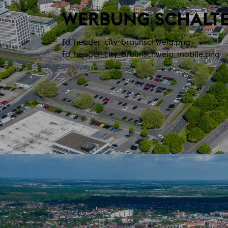
WERBUNG SCHALTE
fd_header_city_braunschweig.png
fd_header_city_braunschweig_mobile.png