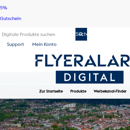
Skip
Skip
5%
to
to
Gutschein
content
navigation
Support
Mein Konto
Zur Startseite
Produkte
Werbekanal-Finder