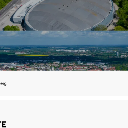
eig
TE