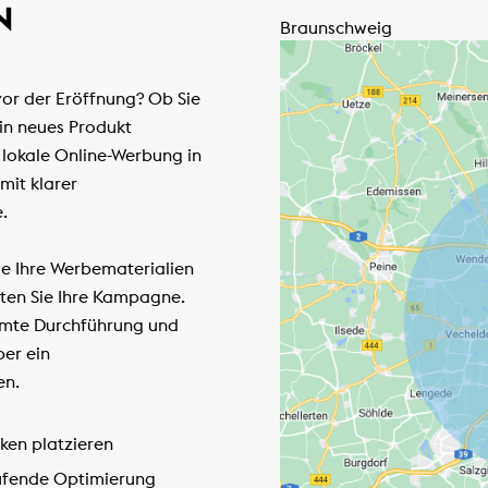
B
Braunschweig
 vor der Eröffnung? Ob Sie
ein neues Produkt
 lokale Online-Werbung in
mit klarer
.
ie Ihre Werbematerialien
rten Sie Ihre Kampagne.
amte Durchführung und
ber ein
en.
ken platzieren
aufende Optimierung