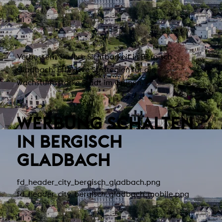
Verbessern Sie Ihre Sichtbarkeit in Bergisch
Gladbach: Effektive Strategien für die
wachstumsstarke Stadt im Grünen.
WERBUNG SCHALTEN
IN BERGISCH
GLADBACH
fd_header_city_bergisch_gladbach.png
fd_header_city_bergisch_gladbach_mobile.png