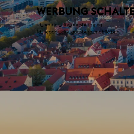
WERBUNG SCHALTE
fd_header_city_augsburg.png
fd_header_city_augsburg_mobile.png