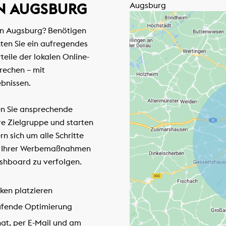
 AUGSBURG
Augsburg
e in Augsburg? Benötigen
hten Sie ein aufregendes
eile der lokalen Online-
rechen – mit
bnissen.
en Sie ansprechende
re Zielgruppe und starten
 sich um alle Schritte
olg Ihrer Werbemaßnahmen
ashboard zu verfolgen.
ken platzieren
aufende Optimierung
hat, per E-Mail und am