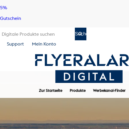
Skip
Skip
5%
to
to
Gutschein
content
navigation
Support
Mein Konto
Zur Startseite
Produkte
Werbekanal-Finder