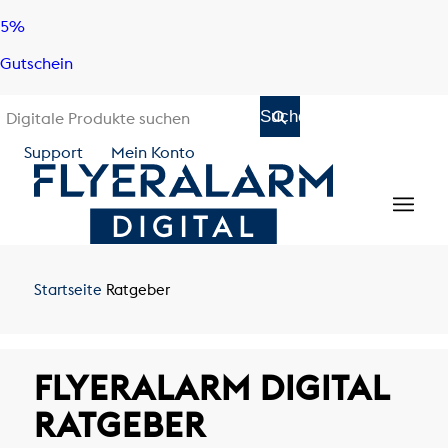
Skip
Skip
5%
to
to
Gutschein
content
navigation
Support
Mein Konto
Startseite
Ratgeber
FLYERALARM DIGITAL
RATGEBER