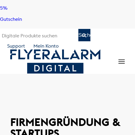
Skip
Skip
5%
to
to
Gutschein
content
navigation
Support
Mein Konto
FIRMENGRÜNDUNG &
STARTUPS