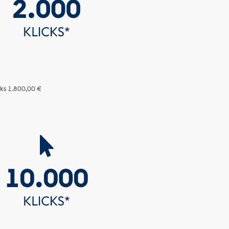
cks
1.800,00 €