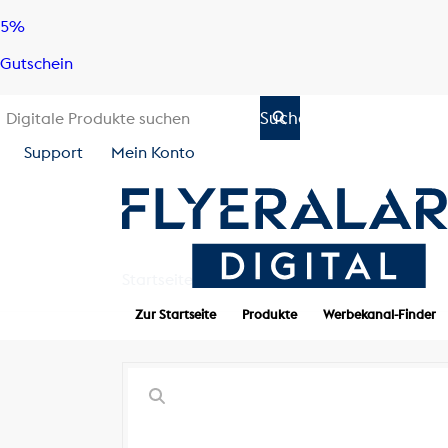
Skip
Skip
5%
to
to
Gutschein
content
navigation
Support
Mein Konto
Startseite
Shop
Programmatic Ads
Zur Startseite
Produkte
Werbekanal-Finder