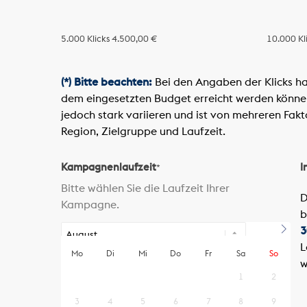
5.000 Klicks
4.500,00 €
10.000 Kl
(*) Bitte beachten:
Bei den Angaben der Klicks ha
dem eingesetzten Budget erreicht werden können.
jedoch stark variieren und ist von mehreren Fakt
Region, Zielgruppe und Laufzeit.
Kampagnenlaufzeit
I
*
Bitte wählen Sie die Laufzeit Ihrer
D
Kampagne.
b
3
L
Mo
Di
Mi
Do
Fr
Sa
So
w
1
2
3
4
5
6
7
8
9