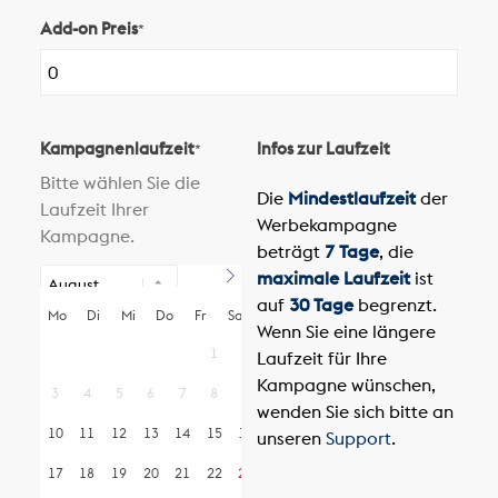
Add-on Preis
*
Kampagnenlaufzeit
Infos zur Laufzeit
*
Bitte wählen Sie die
Die
Mindestlaufzeit
der
Laufzeit Ihrer
Werbekampagne
Kampagne.
beträgt
7 Tage
, die
maximale Laufzeit
ist
auf
30 Tage
begrenzt.
Mo
Di
Mi
Do
Fr
Sa
So
Wenn Sie eine längere
1
2
Laufzeit für Ihre
Kampagne wünschen,
3
4
5
6
7
8
9
wenden Sie sich bitte an
10
11
12
13
14
15
16
unseren
Support
.
17
18
19
20
21
22
23