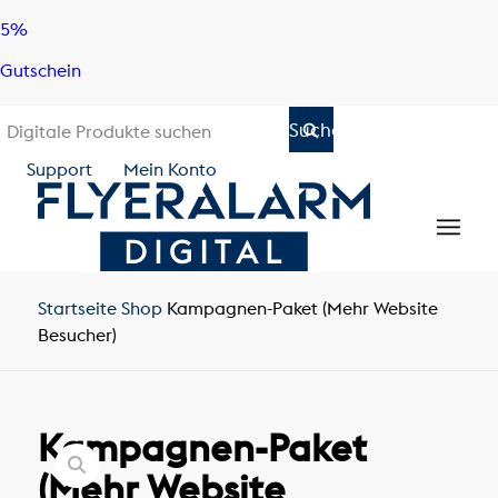
Skip
Skip
5%
to
to
Gutschein
content
navigation
Support
Mein Konto
Startseite
Shop
Kampagnen-Paket (Mehr Website
Besucher)
Kampagnen-Paket
(Mehr Website