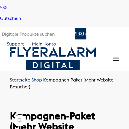
Skip
Skip
5%
to
to
Gutschein
content
navigation
Support
Mein Konto
Startseite
Shop
Kampagnen-Paket (Mehr Website
Besucher)
Kampagnen-Paket
(Mehr Website