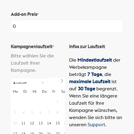
Add-on Preis
*
Kampagnenlaufzeit
Infos zur Laufzeit
*
Bitte wählen Sie die
Die
Mindestlaufzeit
der
Laufzeit Ihrer
Werbekampagne
Kampagne.
beträgt
7 Tage
, die
maximale Laufzeit
ist
auf
30 Tage
begrenzt.
Mo
Di
Mi
Do
Fr
Sa
So
Wenn Sie eine längere
1
2
Laufzeit für Ihre
Kampagne wünschen,
3
4
5
6
7
8
9
wenden Sie sich bitte an
10
11
12
13
14
15
16
unseren
Support
.
17
18
19
20
21
22
23