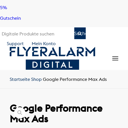
Skip
Skip
5%
to
to
Gutschein
content
navigation
Support
Mein Konto
Startseite
Shop
Google Performance Max Ads
Google Performance
Max Ads