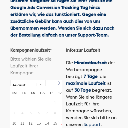
unserem Ratgeber
So fügen Sie Ihrer Website ein
Google Ads Conversion Tracking Tag hinzu
erklären wir, wie das funktioniert. Gegen eine
zusätzliche Gebühr kann auch dies von uns
übernommen werden. Wenden Sie sich dazu nach
der Bestellung einfach an unser Support-Team.
Kampagnenlaufzeit
Infos zur Laufzeit
*
Bitte wählen Sie die
Die
Mindestlaufzeit
der
Laufzeit Ihrer
Werbekampagne
Kampagne.
beträgt
7 Tage
, die
maximale Laufzeit
ist
auf
30 Tage
begrenzt.
Mo
Di
Mi
Do
Fr
Sa
So
Wenn Sie eine längere
1
2
Laufzeit für Ihre
Kampagne wünschen,
3
4
5
6
7
8
9
wenden Sie sich bitte an
10
11
12
13
14
15
16
unseren
Support
.