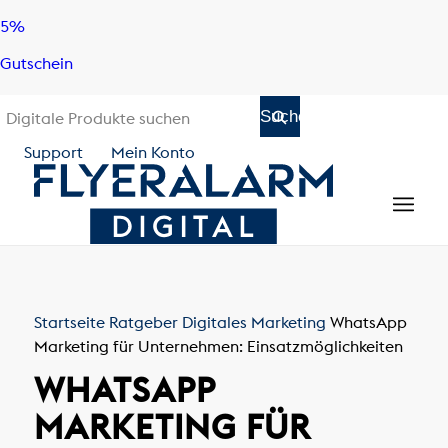
Skip
Skip
5%
to
to
Gutschein
content
navigation
Support
Mein Konto
Startseite
Ratgeber
Digitales Marketing
WhatsApp
Marketing für Unternehmen: Einsatzmöglichkeiten
WHATSAPP
MARKETING FÜR