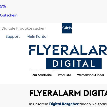
Skip
Skip
5%
to
to
Gutschein
content
navigation
Support
Mein Konto
Startseite
Ratgeber
Zur Startseite
Produkte
Werbekanal-Finder
FLYERALARM DIGIT
In unserem
Digital Ratgeber
finden Sie span