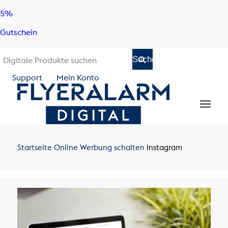
Skip
Skip
5%
to
to
Gutschein
content
navigation
Support
Mein Konto
Startseite
Online Werbung schalten
Instagram