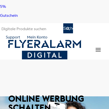
Skip
Skip
5%
to
to
Gutschein
content
navigation
Support
Mein Konto
ONLINE WERBUNG
SCHALTEN