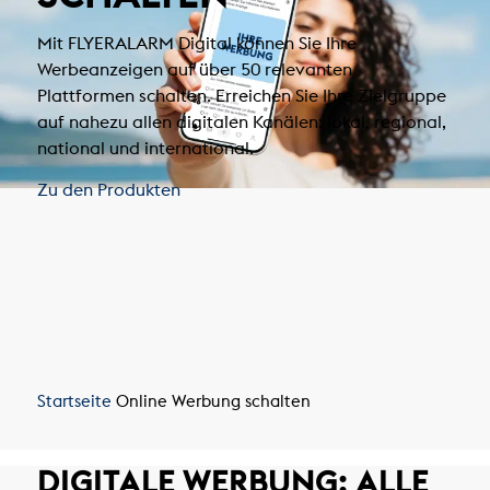
Mit FLYERALARM Digital können Sie Ihre
Werbeanzeigen auf über 50 relevanten
Plattformen schalten. Erreichen Sie Ihre Zielgruppe
auf nahezu allen digitalen Kanälen: lokal, regional,
national und international.
Zu den Produkten
Startseite
Online Werbung schalten
DIGITALE WERBUNG:
ALLE