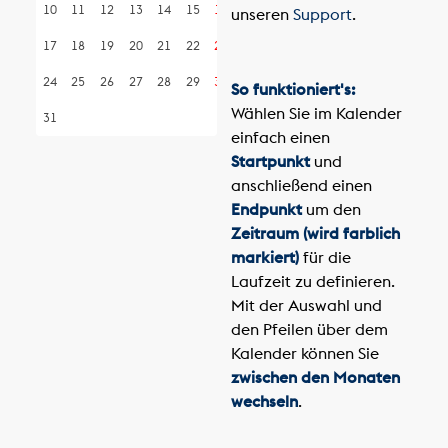
10
11
12
13
14
15
16
unseren
Support
.
17
18
19
20
21
22
23
24
25
26
27
28
29
30
So funktioniert's:
Wählen Sie im Kalender
31
einfach einen
Startpunkt
und
anschließend einen
Endpunkt
um den
Zeitraum (wird farblich
markiert)
für die
Laufzeit zu definieren.
Mit der Auswahl und
den Pfeilen über dem
Kalender können Sie
zwischen den Monaten
wechseln
.