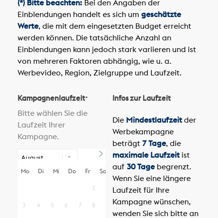
(*) Bitte beachten:
Bei den Angaben der
Einblendungen handelt es sich um
geschätzte
Werte
, die mit dem eingesetzten Budget erreicht
werden können. Die tatsächliche Anzahl an
Einblendungen kann jedoch stark variieren und ist
von mehreren Faktoren abhängig, wie u. a.
Werbevideo, Region, Zielgruppe und Laufzeit.
Kampagnenlaufzeit
Infos zur Laufzeit
*
Bitte wählen Sie die
Die
Mindestlaufzeit
der
Laufzeit Ihrer
Werbekampagne
Kampagne.
beträgt
7 Tage
, die
maximale Laufzeit
ist
auf
30 Tage
begrenzt.
Mo
Di
Mi
Do
Fr
Sa
So
Wenn Sie eine längere
1
2
Laufzeit für Ihre
Kampagne wünschen,
3
4
5
6
7
8
9
wenden Sie sich bitte an