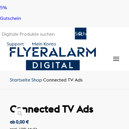
Skip
Skip
5%
to
to
Gutschein
content
navigation
Support
Mein Konto
Startseite
Shop
Connected TV Ads
Connected TV Ads
ab
0,00
€